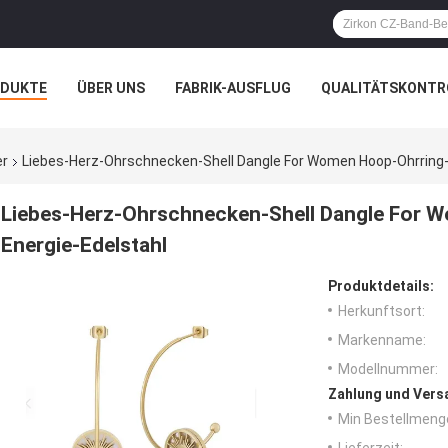
ODUKTE
ÜBER UNS
FABRIK-AUSFLUG
QUALITÄTSKONTR
N
FÄLLE
er
Liebes-Herz-Ohrschnecken-Shell Dangle For Women Hoop-Ohrring
Liebes-Herz-Ohrschnecken-Shell Dangle For
Energie-Edelstahl
Produktdetails:
Herkunftsort:
Markenname:
Modellnummer:
Zahlung und Vers
Min Bestellmeng