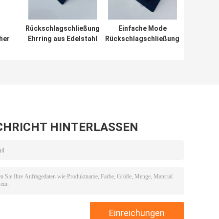
Rückschlagschließung
Einfache Mode
her
Ehrring aus Edelstahl
Rückschlagschließung
mit hypoallergenem
Ohrchen Kronleuchter
und CZ-Stein
Ohrringe
CHRICHT HINTERLASSEN