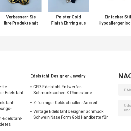
Verbessern Sie
Polster Gold
Einfacher Stil
Ihre Produkte mit
Finish Ehrring aus
Hypoallergenisc
poliertem
Edelstahl mit CZ
Ohrring für
Edelstahl und
Stein und Gold
einfache
erreichen Sie ein
Raffinesse
luxuriöses Gold
Aussehen
Ohrringe
NA
Edelstahl-Designer Jewelry
ette
CER-Edelstahl-Entwerfer-
er Edelstahl
Schmucksachen X Rhinestone
eingelegter hängender Halsketten-
elstahl-
Z-förmiger Goldschnallen-Armreif
Ohrring-Satz
pungs-
Vintage Edelstahl Designer Schmuck
Schwein Nase Form Gold Handkette für
n-Edelstahl-
Damen
ldetes