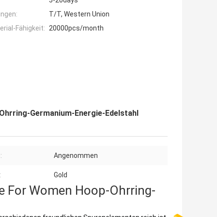
5-20days
ngen:
T/T, Western Union
ial-Fähigkeit:
20000pcs/month
Ohrring-Germanium-Energie-Edelstahl
:
Angenommen
:
Gold
le For Women Hoop-Ohrring-