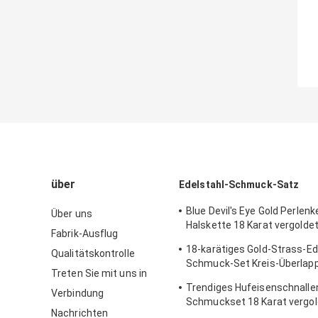
über
Edelstahl-Schmuck-Satz
Blue Devil's Eye Gold Perlenk
Über uns
Halskette 18 Karat vergoldet
Fabrik-Ausflug
Schmuck
18-karätiges Gold-Strass-Ed
Qualitätskontrolle
Schmuck-Set Kreis-Überlap
Treten Sie mit uns in
Halskette und Armreif-Set
Trendiges Hufeisenschnalle
Verbindung
Schmuckset 18 Karat vergo
Nachrichten
Halsketten-Armband