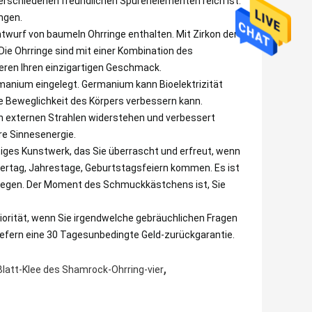
n verschiedenen freundlichen Spurenelementen reich ist.
ngen.
twurf von baumeln Ohrringe enthalten. Mit Zirkon der
. Die Ohrringe sind mit einer Kombination des
ieren Ihren einzigartigen Geschmack.
rmanium eingelegt. Germanium kann Bioelektrizität
he Beweglichkeit des Körpers verbessern kann.
on externen Strahlen widerstehen und verbessert
re Sinnesenergie.
iges Kunstwerk, das Sie überrascht und erfreut, wenn
rtag, Jahrestage, Geburtstagsfeiern kommen. Es ist
Kollegen. Der Moment des Schmuckkästchens ist, Sie
iorität, wenn Sie irgendwelche gebräuchlichen Fragen
liefern eine 30 Tagesunbedingte Geld-zurückgarantie.
,
Blatt-Klee des Shamrock-Ohrring-vier