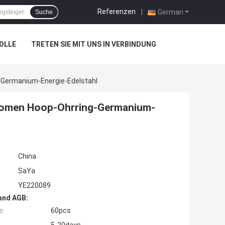
Referenzen
|
German
Suche
OLLE
TRETEN SIE MIT UNS IN VERBINDUNG
-Germanium-Energie-Edelstahl
 Women Hoop-Ohrring-Germanium-
China
SaYa
YE220089
and AGB:
e:
60pcs