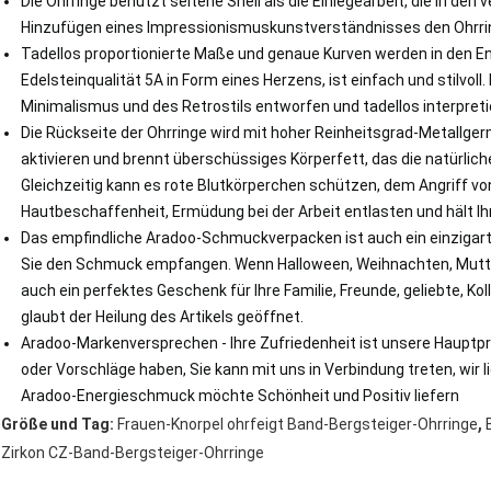
Die Ohrringe benutzt seltene Shell als die Einlegearbeit, die in de
Hinzufügen eines Impressionismuskunstverständnisses den Ohrri
Tadellos proportionierte Maße und genaue Kurven werden in den En
Edelsteinqualität 5A in Form eines Herzens, ist einfach und stilvoll
Minimalismus und des Retrostils entworfen und tadellos interpret
Die Rückseite der Ohrringe wird mit hoher Reinheitsgrad-Metallge
aktivieren und brennt überschüssiges Körperfett, das die natürlic
Gleichzeitig kann es rote Blutkörperchen schützen, dem Angriff v
Hautbeschaffenheit, Ermüdung bei der Arbeit entlasten und hält Ih
Das empfindliche Aradoo-Schmuckverpacken ist auch ein einzigart
Sie den Schmuck empfangen. Wenn Halloween, Weihnachten, Mutte
auch ein perfektes Geschenk für Ihre Familie, Freunde, geliebte, 
glaubt der Heilung des Artikels geöffnet.
Aradoo-Markenversprechen - Ihre Zufriedenheit ist unsere Hauptpr
oder Vorschläge haben, Sie kann mit uns in Verbindung treten, wir 
Aradoo-Energieschmuck möchte Schönheit und Positiv liefern
,
Größe und Tag:
Frauen-Knorpel ohrfeigt Band-Bergsteiger-Ohrringe
Zirkon CZ-Band-Bergsteiger-Ohrringe