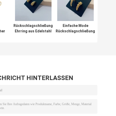
Rückschlagschließung
Einfache Mode
her
Ehrring aus Edelstahl
Rückschlagschließung
mit hypoallergenem
Ohrchen Kronleuchter
und CZ-Stein
Ohrringe
CHRICHT HINTERLASSEN