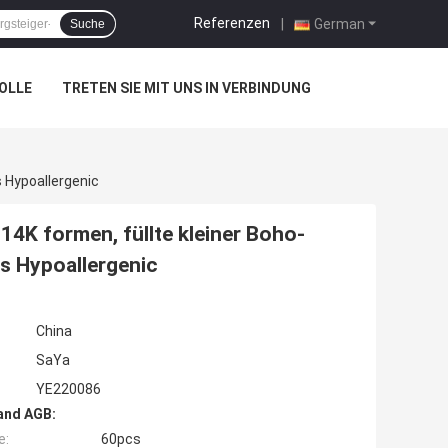
Referenzen
|
German
Suche
OLLE
TRETEN SIE MIT UNS IN VERBINDUNG
 Hypoallergenic
14K formen, füllte kleiner Boho-
s Hypoallergenic
China
SaYa
YE220086
and AGB:
e:
60pcs