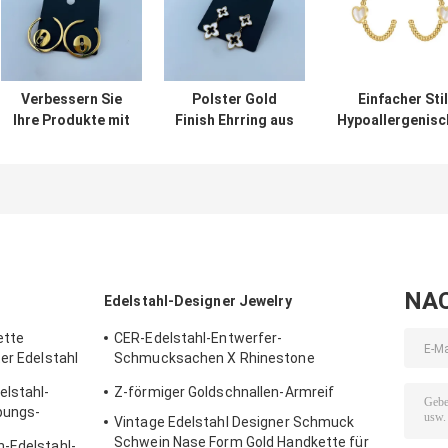
Verbessern Sie
Polster Gold
Einfacher Stil
Ihre Produkte mit
Finish Ehrring aus
Hypoallergenisc
poliertem
Edelstahl mit CZ
Ohrring für
Edelstahl und
Stein und Gold
einfache
erreichen Sie ein
Raffinesse
luxuriöses Gold
Aussehen
Ohrringe
NA
Edelstahl-Designer Jewelry
ette
CER-Edelstahl-Entwerfer-
er Edelstahl
Schmucksachen X Rhinestone
eingelegter hängender Halsketten-
elstahl-
Z-förmiger Goldschnallen-Armreif
Ohrring-Satz
pungs-
Vintage Edelstahl Designer Schmuck
Schwein Nase Form Gold Handkette für
n-Edelstahl-