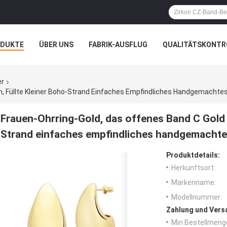
ODUKTE
ÜBER UNS
FABRIK-AUSFLUG
QUALITÄTSKONTR
N
FÄLLE
er
n, Füllte Kleiner Boho-Strand Einfaches Empfindliches Handgemachtes
Frauen-Ohrring-Gold, das offenes Band C Gold 
Strand einfaches empfindliches handgemachte
Produktdetails:
Herkunftsort:
Markenname:
Modellnummer:
Zahlung und Vers
Min Bestellmeng