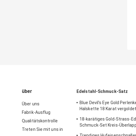
über
Edelstahl-Schmuck-Satz
Blue Devil's Eye Gold Perlenk
Über uns
Halskette 18 Karat vergoldet
Fabrik-Ausflug
Schmuck
18-karätiges Gold-Strass-Ed
Qualitätskontrolle
Schmuck-Set Kreis-Überlap
Treten Sie mit uns in
Halskette und Armreif-Set
Trendiges Hufeisenschnalle