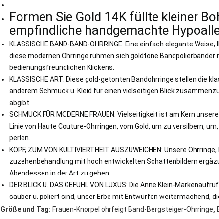
Formen Sie Gold 14K füllte kleiner B
empfindliche handgemachte Hypoaller
KLASSISCHE BAND-BAND-OHRRINGE: Eine einfach elegante Weise, Ihr
diese modernen Ohrringe rühmen sich goldtone Bandpolierbänder m
bedienungsfreundlichen Klickens.
KLASSISCHE ART: Diese gold-getonten Bandohrringe stellen die klas
anderem Schmuck u. Kleid für einen vielseitigen Blick zusammenzu
abgibt.
SCHMUCK FÜR MODERNE FRAUEN: Vielseitigkeit ist am Kern unserer Ph
Linie von Haute Couture-Ohrringen, vom Gold, um zu versilbern, um,
perlen.
KOPF, ZUM VON KULTIVIERTHEIT AUSZUWEICHEN: Unsere Ohrringe, H
zuzehenbehandlung mit hoch entwickelten Schattenbildern ergäzun
Abendessen in der Art zu gehen.
DER BLICK U. DAS GEFÜHL VON LUXUS: Die Anne Klein-Markenaufruf
sauber u. poliert sind, unser Erbe mit Entwürfen weitermachend, di
,
Größe und Tag:
Frauen-Knorpel ohrfeigt Band-Bergsteiger-Ohrringe