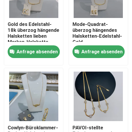
Produkte
Gold des Edelstahl-
Mode-Quadrat-
18k überzog hängende
überzog hängendes
Armband und Armband aus Edelstahl vorrätig
Halsketten lieben
Halsketten-Edelstahl-
Marken-Halskette
Gold
Anfrage absenden
Anfrage absenden
Edelstahl-Halsband auf Lager
Ein Ohrring aus Edelstahl auf Lager
Edelstahlschmuck auf Lager
Neu auf Lager
Cowlyn-Büroklammer-
PAVOI-stellte
Edelstahl-Schmuck-Satz