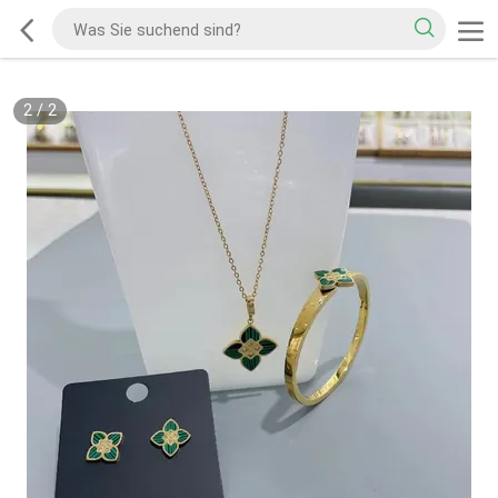
2
/
2