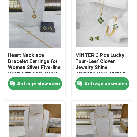
Heart Necklace
MINTER 3 Pcs Lucky
Bracelet Earrings for
Four-Leaf Clover
Women Silver Five-line
Jewelry Shine
Chain with Five-Heart
Diamond Gold-Plated
Set Jewelry
Necklace Earrings
Anfrage absenden
Anfrage absenden
Bracelet
Nach Hause
Über uns
Kontakte