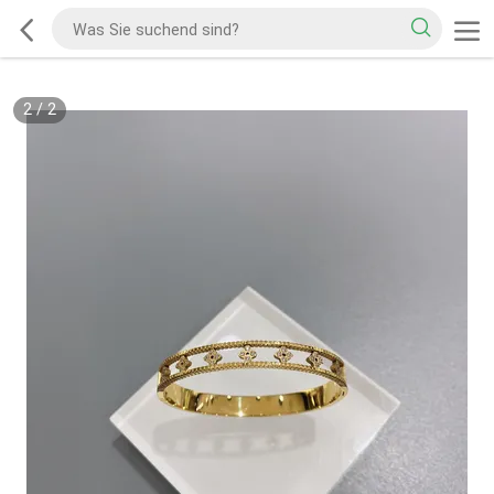
2
/
2