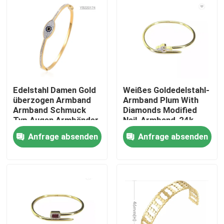
Edelstahl Damen Gold
Weißes Goldedelstahl-
überzogen Armband
Armband Plum With
Armband Schmuck
Diamonds Modified
Typ Augen Armbänder
Nail-Armband-24k
Armbänder
Anfrage absenden
Anfrage absenden
Nach Hause
Über uns
Kontakte