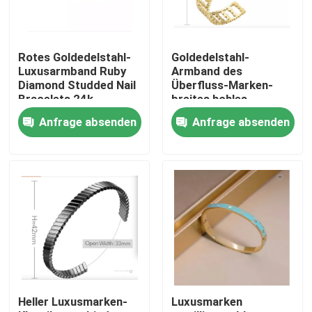
Produkte
Rotes Goldedelstahl-
Goldedelstahl-
Luxusarmband Ruby
Armband des
Armband und Armband aus Edelstahl vorrätig
Diamond Studded Nail
Überfluss-Marken-
Bracelets 24k
breites hohles
Goldperlen-Armband-
Anfrage absenden
Anfrage absenden
24k
Edelstahl-Halsband auf Lager
Ein Ohrring aus Edelstahl auf Lager
Edelstahlschmuck auf Lager
Neu auf Lager
Heller Luxusmarken-
Luxusmarken
Edelstahl-Schmuck-Satz