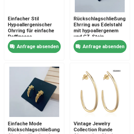
Produkte
Einfacher Stil
Rückschlagschließung
Hypoallergenischer
Ehrring aus Edelstahl
Ohrring für einfache
mit hypoallergenem
Armband und Armband aus Edelstahl vorrätig
Raffinesse
und CZ-Stein
Anfrage absenden
Anfrage absenden
Edelstahl-Halsband auf Lager
Ein Ohrring aus Edelstahl auf Lager
Edelstahlschmuck auf Lager
Neu auf Lager
Einfache Mode
Vintage Jewelry
Rückschlagschließung
Collection Runde
Edelstahl-Schmuck-Satz