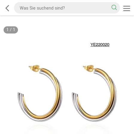
1
/
1