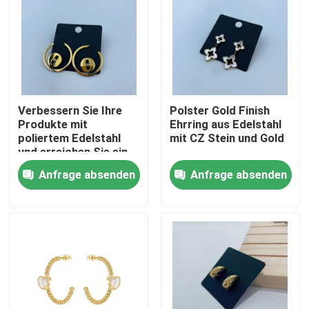
Verbessern Sie Ihre
Polster Gold Finish
Produkte mit
Ehrring aus Edelstahl
poliertem Edelstahl
mit CZ Stein und Gold
und erreichen Sie ein
luxuriöses Gold
Anfrage absenden
Anfrage absenden
Aussehen Ohrringe
Nach Hause
Über uns
Kontakte