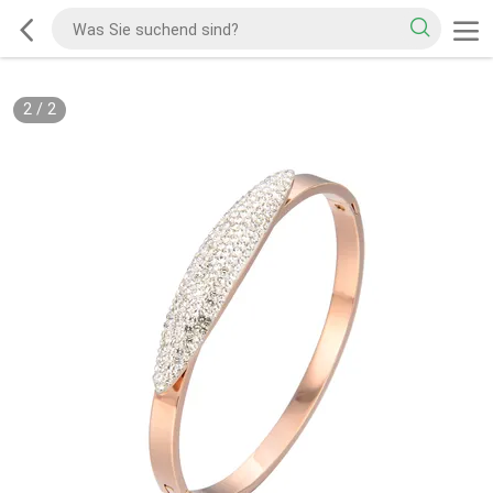
2
/
2