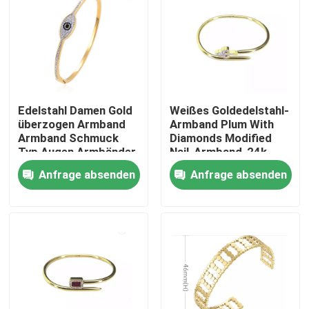
Edelstahl Damen Gold
Weißes Goldedelstahl-
überzogen Armband
Armband Plum With
Armband Schmuck
Diamonds Modified
Typ Augen Armbänder
Nail-Armband-24k
Armbänder
Anfrage absenden
Anfrage absenden
Nach Hause
Über uns
Kontakte