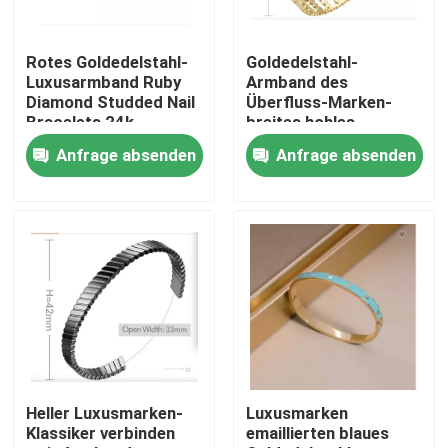
Produkte
Rotes Goldedelstahl-
Goldedelstahl-
Luxusarmband Ruby
Armband des
Diamond Studded Nail
Überfluss-Marken-
Armband und Armband aus Edelstahl vorrätig
Bracelets 24k
breites hohles
Goldperlen-Armband-
Anfrage absenden
Anfrage absenden
24k
Edelstahl-Halsband auf Lager
Ein Ohrring aus Edelstahl auf Lager
Edelstahlschmuck auf Lager
Neu auf Lager
Heller Luxusmarken-
Luxusmarken
Klassiker verbinden
emaillierten blaues
Edelstahl-Schmuck-Satz