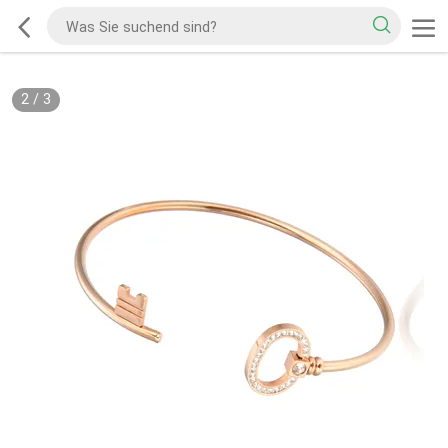
2
/
3