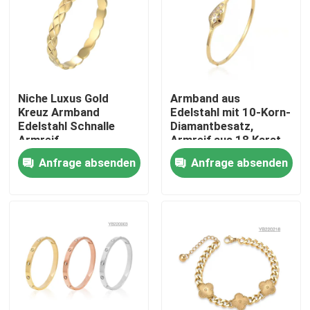
Produkte
Armband und Armband aus Edelstahl vorrätig
Niche Luxus Gold
Armband aus
Kreuz Armband
Edelstahl mit 10-Korn-
Edelstahl Schnalle
Diamantbesatz,
Edelstahl-Halsband auf Lager
Armreif
Armreif aus 18 Karat
Roségold
Anfrage absenden
Anfrage absenden
Ein Ohrring aus Edelstahl auf Lager
Edelstahlschmuck auf Lager
Neu auf Lager
Edelstahl-Schmuck-Satz