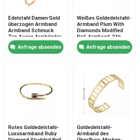
Edelstahl Damen Gold
Weißes Goldedelstahl-
überzogen Armband
Armband Plum With
Armband Schmuck
Diamonds Modified
Typ Augen Armbänder
Nail-Armband-24k
Armbänder
Anfrage absenden
Anfrage absenden
Nach Hause
Über uns
Rotes Goldedelstahl-
Goldedelstahl-
Luxusarmband Ruby
Armband des
Kontakte
Diamond Studded Nail
Überfluss-Marken-