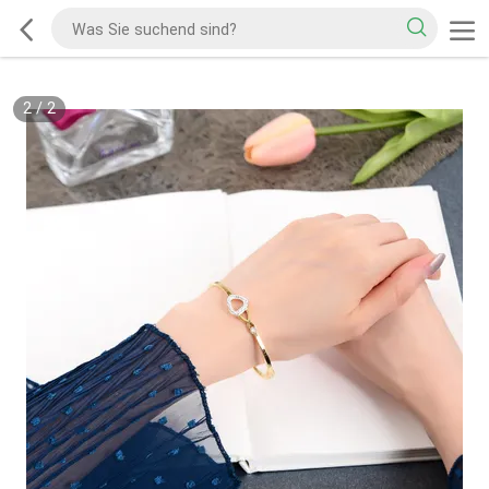
2
/
2