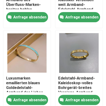
Überfluss-Marken-
weit Armband-
breites hohles
Edelstahl-Armband-
Produkte
Goldperlen-Armband-
Handgelenk-Ring
Anfrage absenden
Anfrage absenden
24k
Armband und Armband aus Edelstahl vorrätig
Edelstahl-Halsband auf Lager
Ein Ohrring aus Edelstahl auf Lager
Edelstahlschmuck auf Lager
Luxusmarken
Edelstahl-Armband-
emaillierten blaues
Kaleidoskop-volles
Goldedelstahl-
Bohrgerät-breites
Neu auf Lager
Armband des Liebes-
Versions-Armband
Schnallen-Armband-
des Gold18k
Anfrage absenden
Anfrage absenden
24k
Edelstahl-Schmuck-Satz