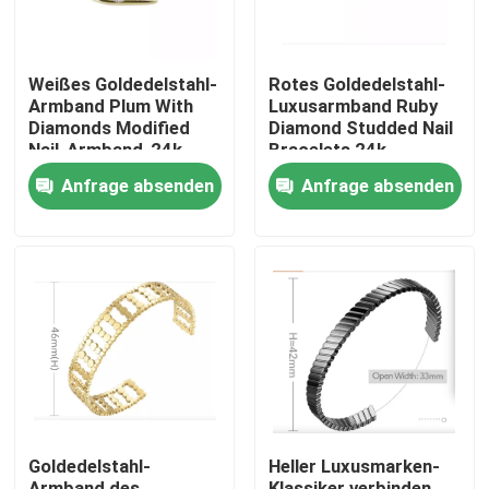
Weißes Goldedelstahl-
Rotes Goldedelstahl-
Armband Plum With
Luxusarmband Ruby
Diamonds Modified
Diamond Studded Nail
Nail-Armband-24k
Bracelets 24k
Anfrage absenden
Anfrage absenden
Nach Hause
Über uns
Goldedelstahl-
Heller Luxusmarken-
Kontakte
Armband des
Klassiker verbinden