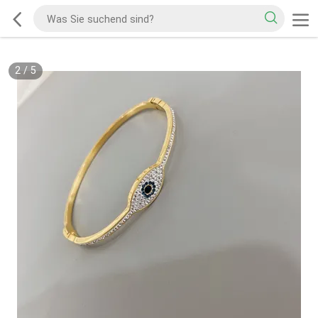
2
/
5