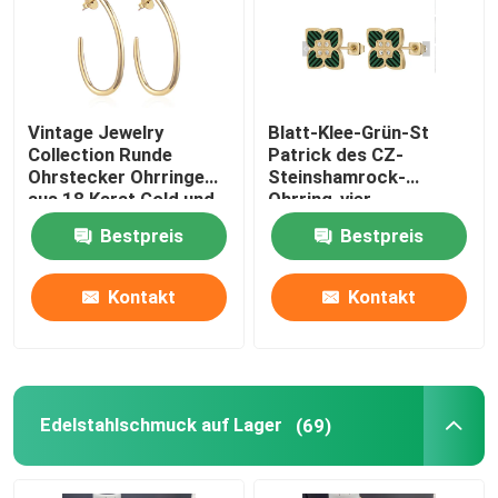
Fabrik-Ausflug
Vintage Jewelry
Blatt-Klee-Grün-St
Qualitätskontrolle
Collection Runde
Patrick des CZ-
Ohrstecker Ohrringe
Steinshamrock-
aus 18 Karat Gold und
Ohrring-vier
Treten Sie mit uns in Verbindung
Edelstahl
Tagesohrringe für
Bestpreis
Bestpreis
Frauen-irischen
Schmuck
Nachrichten
Kontakt
Kontakt
Fälle
Armband und Armband aus Edelstahl vorrätig
Edelstahlschmuck auf Lager
(69)
Edelstahl-Halsband auf Lager