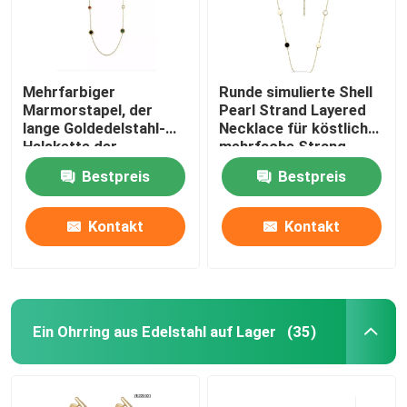
Mehrfarbiger
Runde simulierte Shell
Marmorstapel, der
Pearl Strand Layered
lange Goldedelstahl-
Necklace für köstliche
Halskette der
mehrfache Strang-
Halsketten-18K trägt
lange Halskette
Bestpreis
Bestpreis
Kontakt
Kontakt
Haus
Ein Ohrring aus Edelstahl auf Lager
(35)
Produkte
Über uns