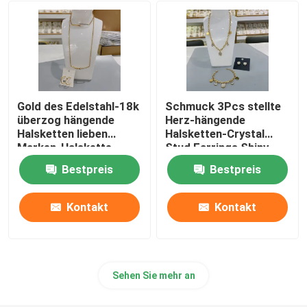
Edelstahl-Goldohrringe
Edelstahl überlagerte Halskette
Gold des Edelstahl-18k
Schmuck 3Pcs stellte
Goldbergkristall-Armband
überzog hängende
Herz-hängende
Halsketten lieben
Halsketten-Crystal
Marken-Halskette
Stud Earrings Shiny
Heart-Armband-
Shell Pendant Jewelry
Bestpreis
Bestpreis
Zirkon-Liebe ein
Herz-hängende Halskette
Kontakt
Kontakt
Schmetterlings-Ketten-Halskette
Sehen Sie mehr an
Gold überzogener Schmuck 18k